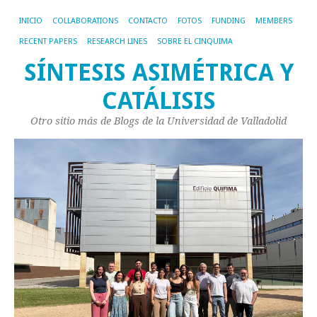
INICIO
COLLABORATIONS
CONTACTO
FOTOS
FUNDING
MEMBERS
RECENT PAPERS
RESEARCH LINES
SOBRE EL CINQUIMA
SÍNTESIS ASIMÉTRICA Y
CATÁLISIS
Otro sitio más de Blogs de la Universidad de Valladolid